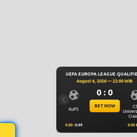
UEFA EUROPA LEAGUE QUALIFIERS
UEFA EUROPA 
August 6, 2026 — 22:59 WIB
August 6, 
0 : 0
Previous
BET NOW
B
Maccabi Tel
Jagiellonia
CSKA Sofia
Aviv (n)
Bialystok
0.25
0.72
-0.25
-0.88
0.00
-0.82