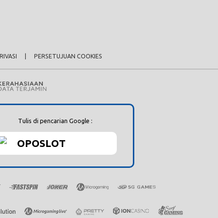
RIVASI
|
PERSETUJUAN COOKIES
Tulis di pencarian Google :
OPOSLOT