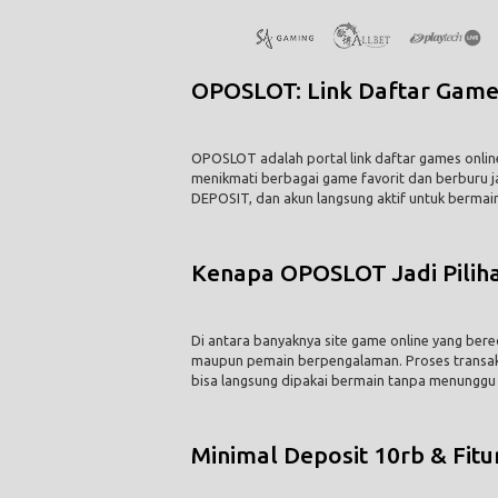
OPOSLOT: Link Daftar Games
OPOSLOT
adalah portal link daftar games onli
menikmati berbagai game favorit dan berburu j
DEPOSIT, dan akun langsung aktif untuk bermain
Kenapa OPOSLOT Jadi Piliha
Di antara banyaknya site game online yang bere
maupun pemain berpengalaman. Proses transaksi
bisa langsung dipakai bermain tanpa menunggu
Minimal Deposit 10rb & Fi