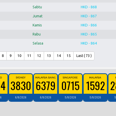
Sabtu
HKD - 868
Jumat
HKD - 867
Kamis
HKD - 866
Rabu
HKD - 865
Selasa
HKD - 864
8
9
10
11
12
13
14
15
Last ( 73 )
RO
SYDNEY
MALAYSIA SIANG
SINGAPORE
MALAYSIA
14
3830
6379
0715
1592
2
26
6/8/2026
6/8/2026
5/8/2026
5/8/2026
5