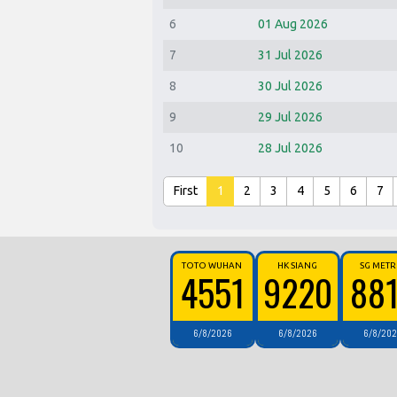
6
01 Aug 2026
7
31 Jul 2026
8
30 Jul 2026
9
29 Jul 2026
10
28 Jul 2026
First
1
2
3
4
5
6
7
TOTO WUHAN
HK SIANG
SG MET
4551
9220
88
6/8/2026
6/8/2026
6/8/20