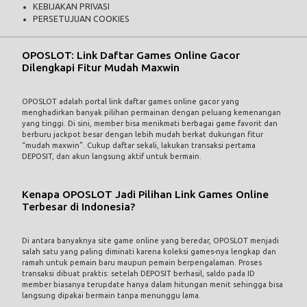
KEBIJAKAN PRIVASI
PERSETUJUAN COOKIES
OPOSLOT: Link Daftar Games Online Gacor
Dilengkapi Fitur Mudah Maxwin
OPOSLOT
adalah portal link daftar games online gacor yang
menghadirkan banyak pilihan permainan dengan peluang kemenangan
yang tinggi. Di sini, member bisa menikmati berbagai game favorit dan
berburu jackpot besar dengan lebih mudah berkat dukungan fitur
“mudah maxwin”. Cukup daftar sekali, lakukan transaksi pertama
DEPOSIT, dan akun langsung aktif untuk bermain.
Kenapa OPOSLOT Jadi Pilihan Link Games Online
Terbesar di Indonesia?
Di antara banyaknya site game online yang beredar,
OPOSLOT
menjadi
salah satu yang paling diminati karena koleksi games-nya lengkap dan
ramah untuk pemain baru maupun pemain berpengalaman. Proses
transaksi dibuat praktis: setelah DEPOSIT berhasil, saldo pada ID
member biasanya terupdate hanya dalam hitungan menit sehingga bisa
langsung dipakai bermain tanpa menunggu lama.