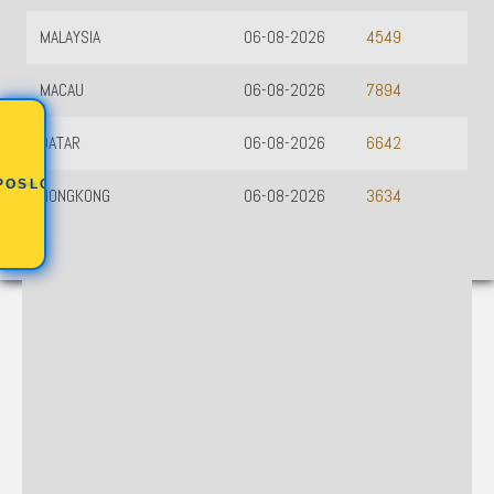
MALAYSIA
06-08-2026
4549
MACAU
06-08-2026
7894
QATAR
06-08-2026
6642
POSLOT
HONGKONG
06-08-2026
3634