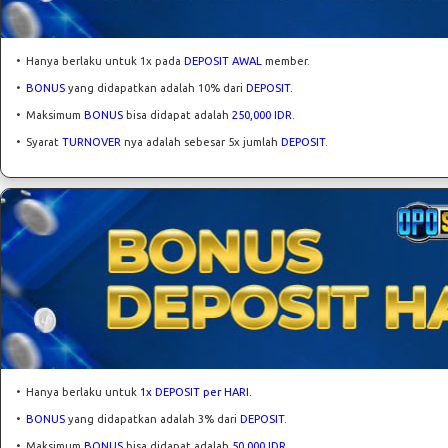
• Hanya berlaku untuk 1x pada
DEPOSIT AWAL
member.
•
BONUS
yang didapatkan adalah 10% dari
DEPOSIT.
• Maksimum
BONUS
bisa didapat adalah
250,000 IDR.
• Syarat
TURNOVER
nya adalah sebesar 5x jumlah
DEPOSIT.
• Hanya berlaku untuk
1x DEPOSIT per HARI.
•
BONUS
yang didapatkan adalah 3% dari
DEPOSIT.
• Maksimum
BONUS
bisa didapat adalah
50,000 IDR.