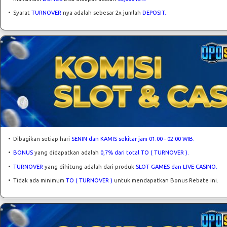
• Syarat
TURNOVER
nya adalah sebesar 2x jumlah
DEPOSIT.
• Dibagikan setiap hari
SENIN dan KAMIS sekitar jam 01.00 - 02.00 WIB.
•
BONUS
yang didapatkan adalah
0,7% dari total TO ( TURNOVER ).
•
TURNOVER
yang dihitung adalah dari produk
SLOT GAMES dan LIVE CASINO.
• Tidak ada minimum
TO ( TURNOVER )
untuk mendapatkan Bonus Rebate ini.