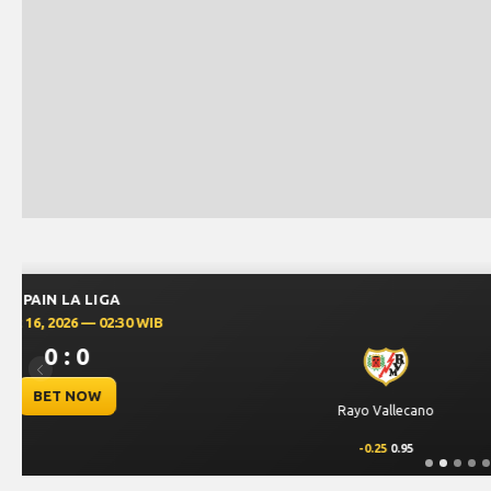
SPAIN 
August 16, 20
0 
Previous
BET
Alaves
0.00
0.62