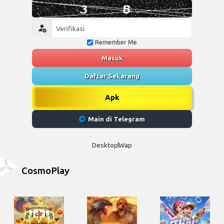
Remember Me
Masuk
Daftar Sekarang
Apk
Main di Telegram
Desktop
Wap
CosmoPlay