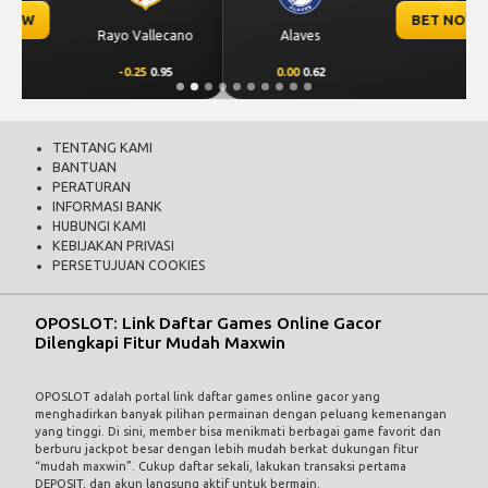
BET NOW
Alaves
Getafe
0.00
0.62
0.00
-0.72
TENTANG KAMI
BANTUAN
PERATURAN
INFORMASI BANK
HUBUNGI KAMI
KEBIJAKAN PRIVASI
PERSETUJUAN COOKIES
OPOSLOT: Link Daftar Games Online Gacor
Dilengkapi Fitur Mudah Maxwin
OPOSLOT
adalah portal link daftar games online gacor yang
menghadirkan banyak pilihan permainan dengan peluang kemenangan
yang tinggi. Di sini, member bisa menikmati berbagai game favorit dan
berburu jackpot besar dengan lebih mudah berkat dukungan fitur
“mudah maxwin”. Cukup daftar sekali, lakukan transaksi pertama
DEPOSIT, dan akun langsung aktif untuk bermain.